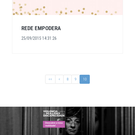
REDE EMPODERA
25/09/2015 14:31:26
<<
<
8
9
10