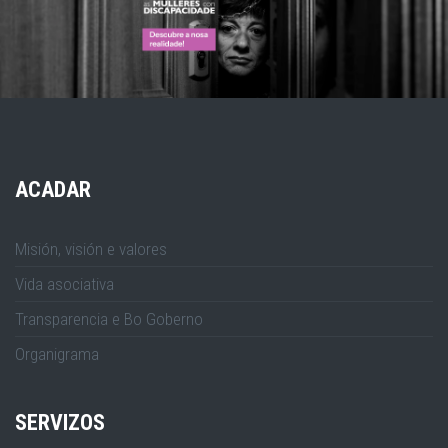
ACADAR
Misión, visión e valores
Vida asociativa
Transparencia e Bo Goberno
Organigrama
SERVIZOS