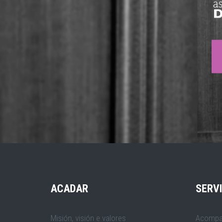
ACADAR
SERV
Misión, visión e valores
Acompa