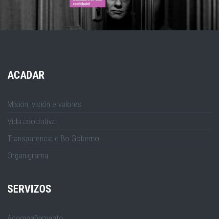
ACADAR
Misión, visión e valores
Vida asociativa
Transparencia e Bo Goberno
Organigrama
SERVIZOS
Acompañamento