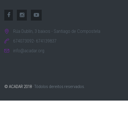
Rúa Dublín, 3 baixos - Santiago de Compostela
674073092- 674139837
info@acadar.org
© ACADAR 2018 ·
Tódolos dereitos reservados.