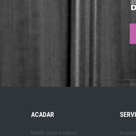
ACADAR
SERV
Misión, visión e valores
Acompa