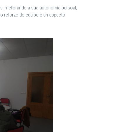
es, mellorando a súa autonomía persoal,
ue o reforzo do equipo é un aspecto