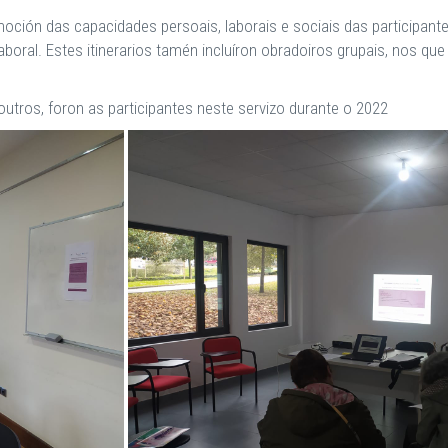
moción das capacidades persoais, laborais e sociais das participant
iolaboral. Estes itinerarios tamén incluíron obradoiros grupais, nos q
outros, foron as participantes neste servizo durante o 2022