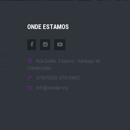
ONDE ESTAMOS
Rúa Dublín, 3 baixos - Santiago de
Compostela
674073092- 674139837
info@acadar.org