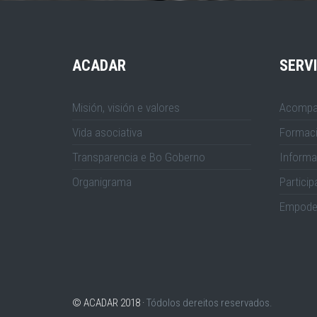
ACADAR
SERV
Misión, visión e valores
Acompa
Vida asociativa
Formac
Transparencia e Bo Goberno
Informa
Organigrama
Particip
Empode
© ACADAR 2018 ·
Tódolos dereitos reservados.