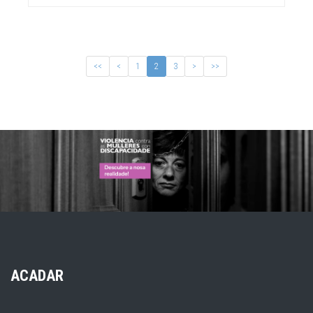
<<
<
1
2
3
>
>>
ACADAR