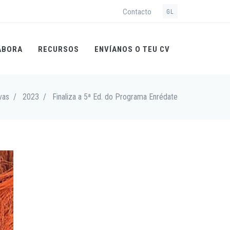
Contacto
GL
ABORA
RECURSOS
ENVÍANOS O TEU CV
vas
/
2023
/
Finaliza a 5ª Ed. do Programa Enrédate