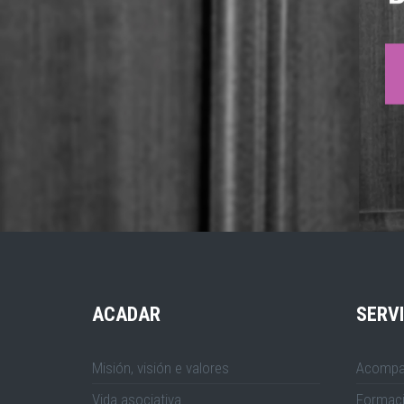
ACADAR
SERV
Misión, visión e valores
Acompa
Vida asociativa
Formac