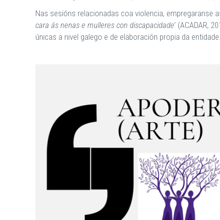
Nas sesións relacionadas coa violencia, empregaranse as
cara ás nenas e mulleres con discapacidade
’ (ACADAR, 201
únicas a nivel galego e de elaboración propia da entidade