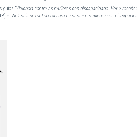
 guías '
Violencia contra as mulleres con discapacidade. Ver e recoñec
8) e ‘V
iolencia sexual dixital cara ás nenas e mulleres con discapacid
.