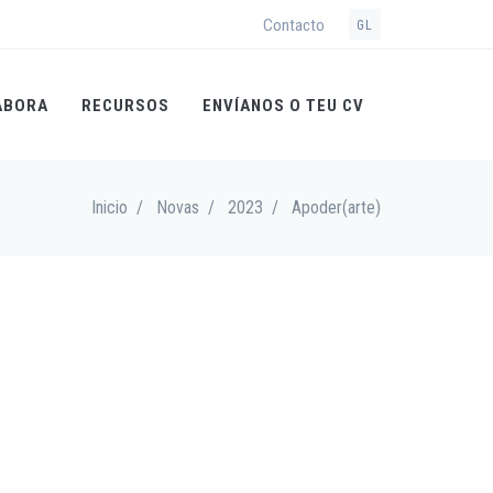
Contacto
GL
ABORA
RECURSOS
ENVÍANOS O TEU CV
Inicio
/
Novas
/
2023
/
Apoder(arte)