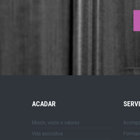
ACADAR
SERV
Misión, visión e valores
Acompa
Vida asociativa
Formac