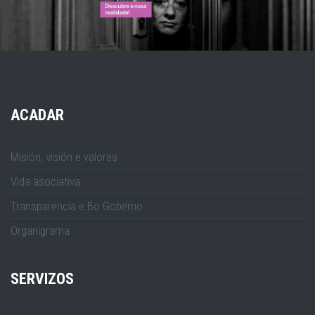
ACADAR
Misión, visión e valores
Vida asociativa
Transparencia e Bo Goberno
Organigrama
SERVIZOS