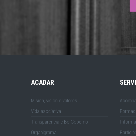
ACADAR
SERV
Misión, visión e valores
Acompa
Vida asociativa
Formac
Transparencia e Bo Goberno
Informa
Organigrama
Particip