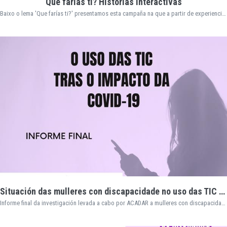
Que farías ti? Historias Interactivas
Baixo o lema 'Que farías ti?' presentamos esta campaña na que a partir de experiencias contadas por usuarias da asociación ACADAR construímos historias interactivas que buscan reclamar a implicación social a través do formato audiovisual.
Situación das mulleres con discapacidade no uso das TIC tralo impacto da COVID-19
Informe final da investigación levada a cabo por ACADAR a mulleres con discapacidade en Galicia.