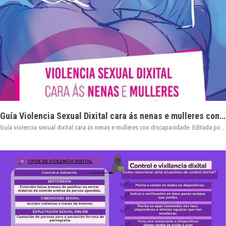
Guía Violencia Sexual Dixital cara ás nenas e mulleres con discapacidade
Guía violencia sexual dixital cara ás nenas e mulleres con discapacidade. Editada por ACADAR, a Asociación de mulleres con discapacidade de Galicia. Autoras: Lorena Boquete Vila, Laura Robledo Sánchez, Melissa Silva Castro e Mariluz Vázquez Regueiro.