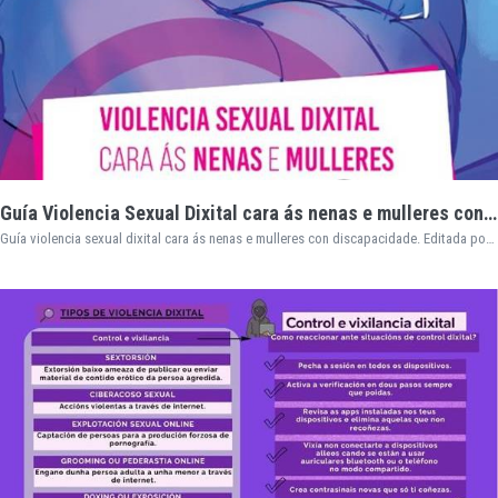
Guía Violencia Sexual Dixital cara ás nenas e mulleres con discapacidade
Guía violencia sexual dixital cara ás nenas e mulleres con discapacidade. Editada por ACADAR, a Asociación de mulleres con discapacidade de Galicia. Autoras: Lorena Boquete Vila, Laura Robledo Sánchez, Melissa Silva Castro e Mariluz Vázquez Regueiro.