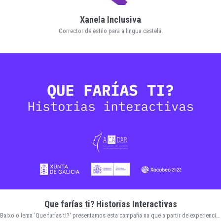
Xanela Inclusiva
Corrector de estilo para a lingua castelá.
Que farías ti? Historias Interactivas
Baixo o lema 'Que farías ti?' presentamos esta campaña na que a partir de experiencias contadas por usuarias da asociación ACADAR construímos historias interactivas que buscan reclamar a implicación social a través do formato audiovisual.