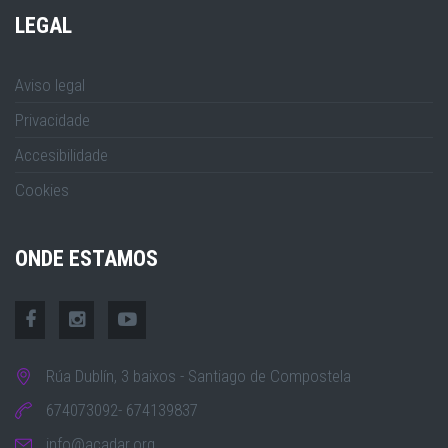
LEGAL
Aviso legal
Privacidade
Accesibilidade
Cookies
ONDE ESTAMOS
Rúa Dublín, 3 baixos - Santiago de Compostela
674073092- 674139837
info@acadar.org