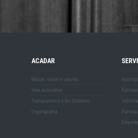
ACADAR
SERV
Misión, visión e valores
Acompa
Vida asociativa
Formac
Transparencia e Bo Goberno
Informa
Organigrama
Particip
Empode