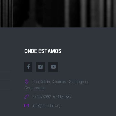
ONDE ESTAMOS
Rúa Dublín, 3 baixos - Santiago de
Compostela
674073092- 674139837
info@acadar.org