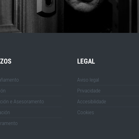
IZOS
LEGAL
ñamento
Aviso legal
ión
Privacidade
ción e Asesoramento
Accesibilidade
ación
Cookies
ramento