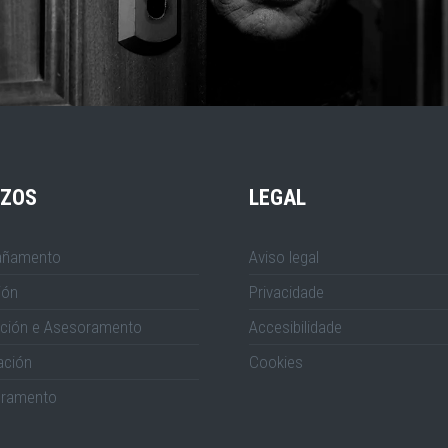
IZOS
LEGAL
ñamento
Aviso legal
ión
Privacidade
ción e Asesoramento
Accesibilidade
ación
Cookies
ramento