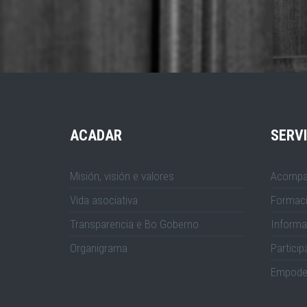
ACADAR
SERV
Misión, visión e valores
Acompa
Vida asociativa
Formac
Transparencia e Bo Goberno
Informa
Organigrama
Particip
Empode