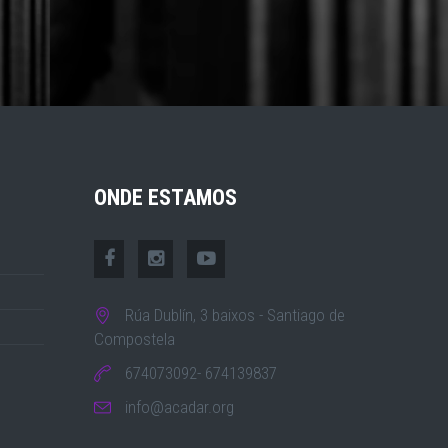
ONDE ESTAMOS
Rúa Dublín, 3 baixos - Santiago de
Compostela
674073092- 674139837
info@acadar.org