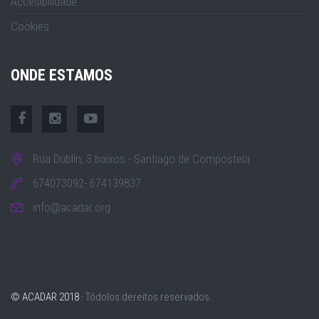
Accesibilidade
Cookies
ONDE ESTAMOS
Rúa Dublín, 3 baixos - Santiago de Compostela
674073092- 674139837
info@acadar.org
© ACADAR 2018 ·
Tódolos dereitos reservados.