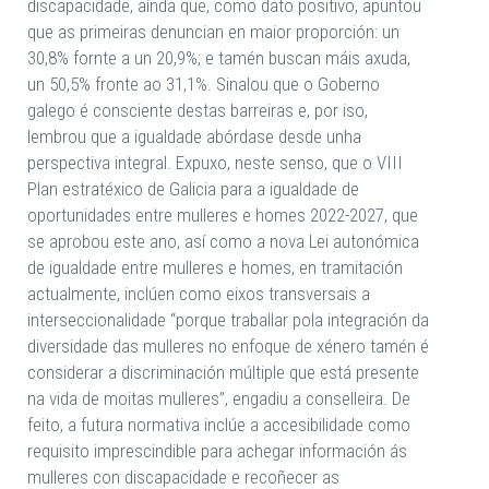
discapacidade, aínda que, como dato positivo, apuntou
que as primeiras denuncian en maior proporción: un
30,8% fornte a un 20,9%; e tamén buscan máis axuda,
un 50,5% fronte ao 31,1%. Sinalou que o Goberno
galego é consciente destas barreiras e, por iso,
lembrou que a igualdade abórdase desde unha
perspectiva integral. Expuxo, neste senso, que o VIII
Plan estratéxico de Galicia para a igualdade de
oportunidades entre mulleres e homes 2022-2027, que
se aprobou este ano, así como a nova Lei autonómica
de igualdade entre mulleres e homes, en tramitación
actualmente, inclúen como eixos transversais a
interseccionalidade “porque traballar pola integración da
diversidade das mulleres no enfoque de xénero tamén é
considerar a discriminación múltiple que está presente
na vida de moitas mulleres”, engadiu a conselleira. De
feito, a futura normativa inclúe a accesibilidade como
requisito imprescindible para achegar información ás
mulleres con discapacidade e recoñecer as