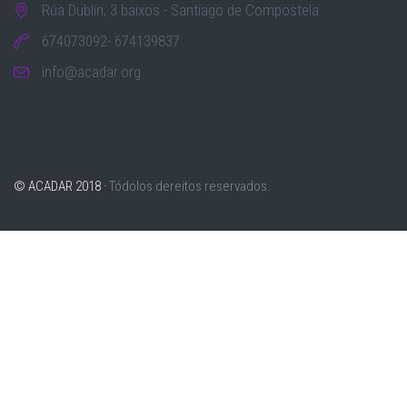
Rúa Dublín, 3 baixos - Santiago de Compostela
674073092- 674139837
info@acadar.org
© ACADAR 2018 ·
Tódolos dereitos reservados.