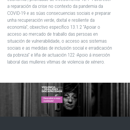
a reparación da crise no contexto da pandemia da
COVID-19 e as súas consecuencias sociais e preparar
unha recuperación verde, dixital e resiliente da
economía"; obxectivo específico 13.1.2 "Apoiar o
acceso ao mercado de traballo das persoas en
situación de vulnerabilidade, o acceso aos sistemas
sociais e as medidas de inclusión social e erradicación
da pobreza" e liña de actuación 122 -Apoio á inserción
laboral das mulleres vítimas de violencia de xénero.