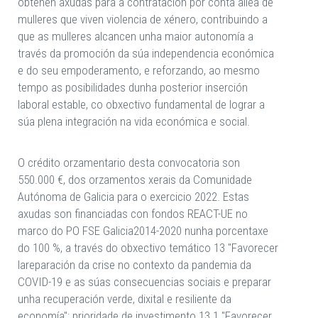
obteñen axudas para a contratación por conta allea de
mulleres que viven violencia de xénero, contribuindo a
que as mulleres alcancen unha maior autonomía a
través da promoción da súa independencia económica
e do seu empoderamento, e reforzando, ao mesmo
tempo as posibilidades dunha posterior inserción
laboral estable, co obxectivo fundamental de lograr a
súa plena integración na vida económica e social.
O crédito orzamentario desta convocatoria son
550.000 €, dos orzamentos xerais da Comunidade
Autónoma de Galicia para o exercicio 2022. Estas
axudas son financiadas con fondos REACT-UE no
marco do PO FSE Galicia2014-2020 nunha porcentaxe
do 100 %, a través do obxectivo temático 13 "Favorecer
lareparación da crise no contexto da pandemia da
COVID-19 e as súas consecuencias sociais e preparar
unha recuperación verde, dixital e resiliente da
economía"; prioridade de investimento 13.1 "Favorecer