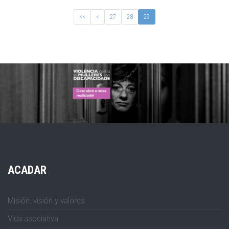
<<
<
27
28
29
ACADAR
Misión, visión y valores
Vida asociativa