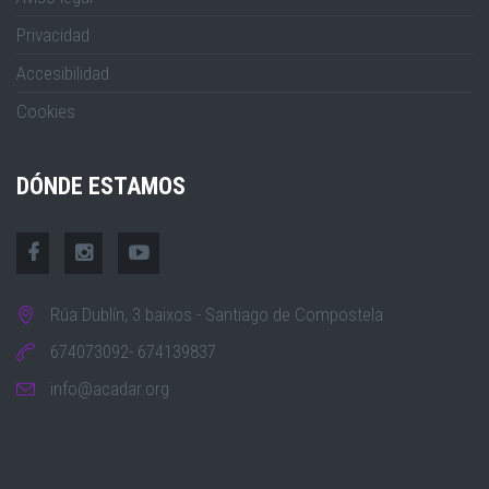
Privacidad
Accesibilidad
Cookies
DÓNDE ESTAMOS
Rúa Dublín, 3 baixos - Santiago de Compostela
674073092- 674139837
info@acadar.org