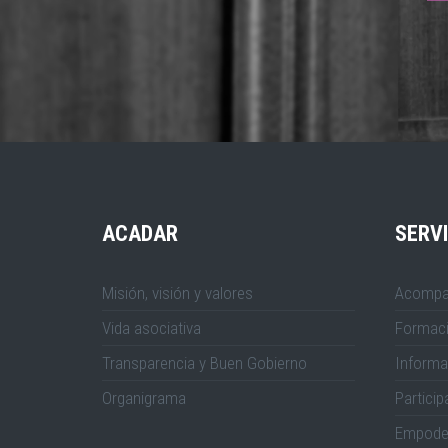
ACADAR
SERVI
Misión, visión y valores
Acompa
Vida asociativa
Formac
Transparencia y Buen Gobierno
Informa
Organigrama
Particip
Empode