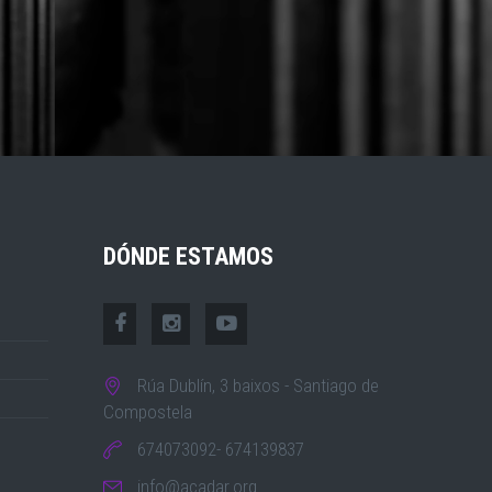
DÓNDE ESTAMOS
Rúa Dublín, 3 baixos - Santiago de
Compostela
674073092- 674139837
info@acadar.org