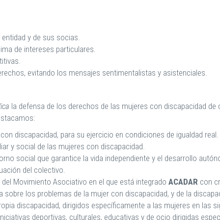
 entidad y de sus socias.
ma de intereses particulares.
itivas.
erechos, evitando los mensajes sentimentalistas y asistenciales.
dica
la defensa de los derechos de las mujeres con discapacidad de c
destacamos:
con discapacidad, para su ejercicio en condiciones de igualdad real.
liar y social de las mujeres con discapacidad.
orno social que garantice la vida independiente y el desarrollo aut
uación del colectivo.
so del Movimiento Asociativo en el que está integrado
ACADAR
con cr
da sobre los problemas de la mujer con discapacidad, y de la discapa
ropia discapacidad, dirigidos específicamente a las mujeres en las si
ciativas deportivas, culturales, educativas y de ocio dirigidas espe