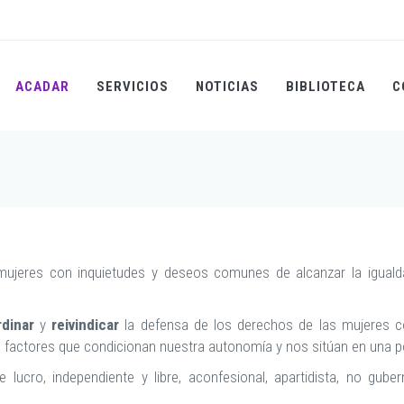
ACADAR
SERVICIOS
NOTICIAS
BIBLIOTECA
C
mujeres con inquietudes y deseos comunes de alcanzar la iguald
rdinar
y
reivindicar
la defensa de los derechos de las mujeres c
os factores que condicionan nuestra autonomía y nos sitúan en una 
ucro, independiente y libre, aconfesional, apartidista, no gube