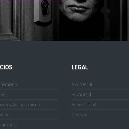
CIOS
LEGAL
ñamiento
Aviso legal
ión
Privacidad
ción y Asesoramiento
Accesibilidad
ación
Cookies
ramiento