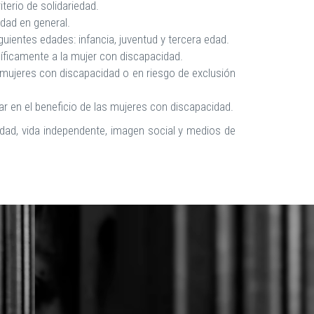
iterio de solidariedad.
idad en general.
guientes edades: infancia, juventud y tercera edad.
cíficamente a la mujer con discapacidad.
 mujeres con discapacidad o en riesgo de exclusión
r en el beneficio de las mujeres con discapacidad.
idad, vida independente, imagen social y medios de