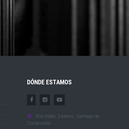
DÓNDE ESTAMOS
Rúa Dublín, 3 baixos - Santiago de
Compostela