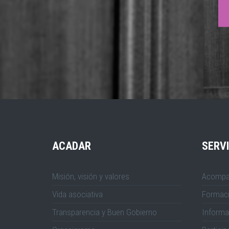
ACADAR
SERVI
Misión, visión y valores
Acompa
Vida asociativa
Formac
Transparencia y Buen Gobierno
Informa