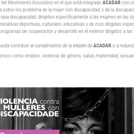
so del Movimiento Asociativo en el que está integrado
ACADAR
con cr
da sobre los problema de la mujer con discapacidad, y de la discapac
ropia discapacidad, dirigidos específicamente a las mujeres en las si
ciativas deportivas, culturales, educativas y de ocio dirigidas espe
rogramas de cooperación y desarrollo en el exterior dirigidos a las
pueda contribuír al cumplimiento de la
misión
de
ACADAR
o a redunda
versos como empleo, violencia de género, salud, maternidad, sexual