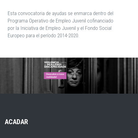
Esta convocatoria de ayudas se enmarca dentro del
Programa Operativo de Empleo Juvenil cofinanciado
por la Iniciativa de Empleo Juvenil y el Fondo Social
Europeo para el período 2014-2020.
ACADAR