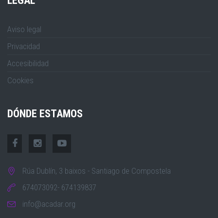
LEGAL
Aviso legal
Privacidad
Accesibilidad
Cookies
DÓNDE ESTAMOS
Rúa Dublín, 3 baixos - Santiago de Compostela
674073092- 674139837
info@acadar.org