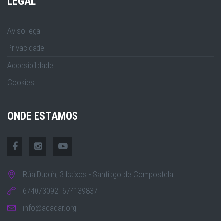
LEGAL
Aviso legal
Privacidade
Accesibilidade
Cookies
ONDE ESTAMOS
Rúa Dublín, 3 baixos - Santiago de Compostela
674073092- 674139837
info@acadar.org