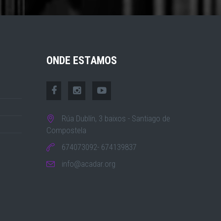
ONDE ESTAMOS
Rúa Dublín, 3 baixos - Santiago de
Compostela
674073092- 674139837
info@acadar.org