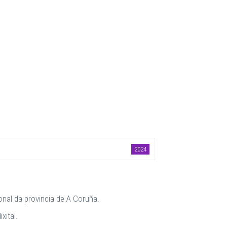
2024
onal da provincia de A Coruña.
xital.