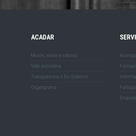
ACADAR
SERV
Misión, visión e valores
Acompa
Vida asociativa
Formac
Transparencia e Bo Goberno
Informa
Organigrama
Particip
Empode