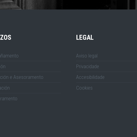
IZOS
LEGAL
ñamento
Aviso legal
ión
Privacidade
ción e Asesoramento
Accesibilidade
ación
Cookies
ramento