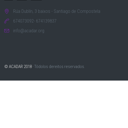
Rúa Dublín, 3 baixos - Santiago de Compostela
674073092- 674139837
info@acadar.org
© ACADAR 2018 ·
Tódolos dereitos reservados.