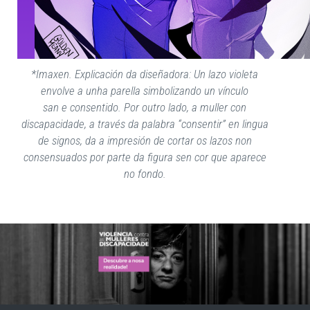
*Imaxen. Explicación da diseñadora: Un lazo violeta
envolve a unha parella simbolizando un vínculo
san e consentido. Por outro lado, a muller con
discapacidade, a través da palabra “consentir” en lingua
de signos, da a impresión de cortar os lazos non
consensuados por parte da figura sen cor que aparece
no fondo.