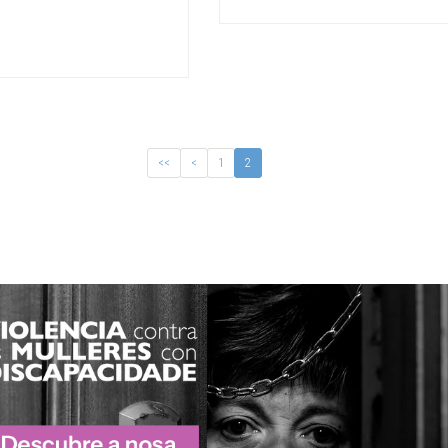
<<
<
1
2