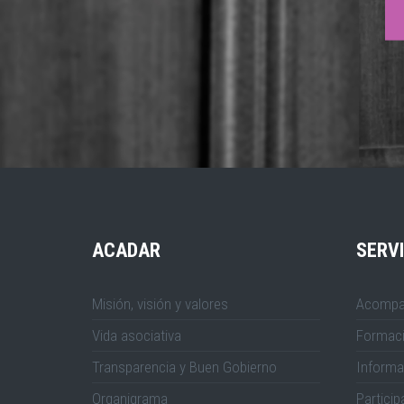
ACADAR
SERVI
Misión, visión y valores
Acompa
Vida asociativa
Formac
Transparencia y Buen Gobierno
Informa
Organigrama
Particip