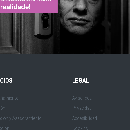
CIOS
LEGAL
ñamiento
Aviso legal
ión
Privacidad
ción y Asesoramiento
Accesibilidad
ación
Cookies