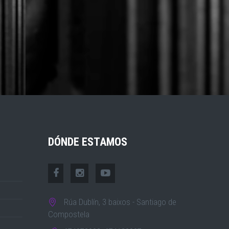
DÓNDE ESTAMOS
Rúa Dublín, 3 baixos - Santiago de
Compostela