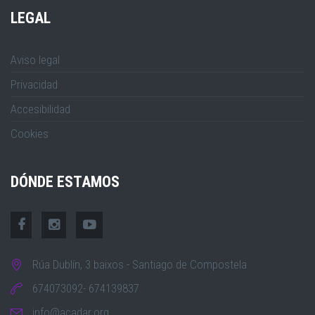
LEGAL
Aviso legal
Privacidad
Accesibilidad
Cookies
DÓNDE ESTAMOS
Rúa Dublín, 3 baixos - Santiago de Compostela
674073092- 674139837
info@acadar.org