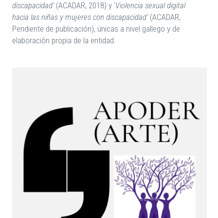
discapacidad’
(ACADAR, 2018) y ‘
Violencia sexual digital
hacia las niñas y mujeres con discapacidad’
(ACADAR,
Pendiente de publicación), únicas a nivel gallego y de
elaboración propia de la entidad.