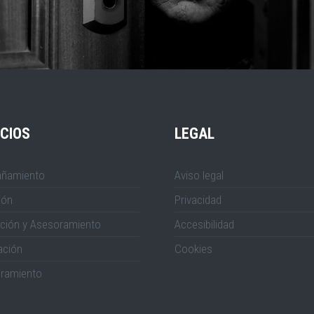
CIOS
LEGAL
ñamiento
Aviso legal
ión
Privacidad
ción y Asesoramiento
Accesibilidad
ación
Cookies
ramiento