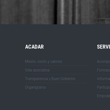
ACADAR
SERVI
Misión, visión y valores
Acompa
Vida asociativa
Formac
Transparencia y Buen Gobierno
Informa
Organigrama
Particip
Empode