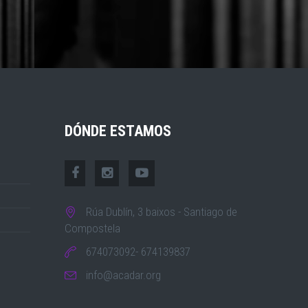
DÓNDE ESTAMOS
Rúa Dublín, 3 baixos - Santiago de
Compostela
674073092- 674139837
info@acadar.org