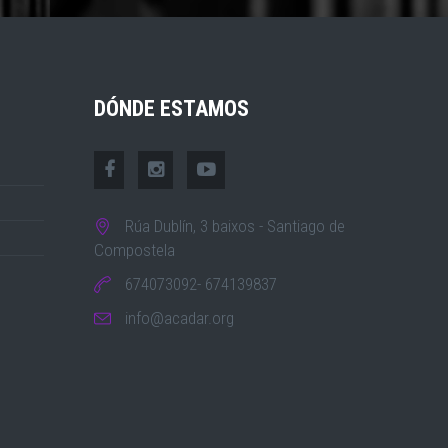
DÓNDE ESTAMOS
Rúa Dublín, 3 baixos - Santiago de
Compostela
674073092- 674139837
info@acadar.org