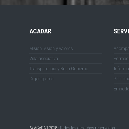
ACADAR
SERVI
Misión, visión y valores
Acompa
Vida asociativa
Formac
Transparencia y Buen Gobierno
Informa
Organigrama
Particip
Empode
© ACADAR 2018 ·
Todos los derechos reservados.