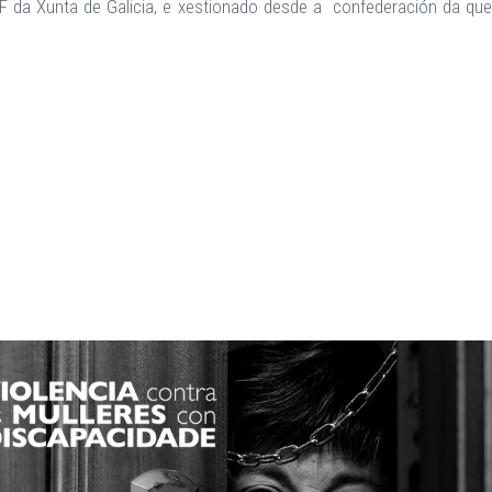
IRPF da Xunta de Galicia, e xestionado desde a confederación da q