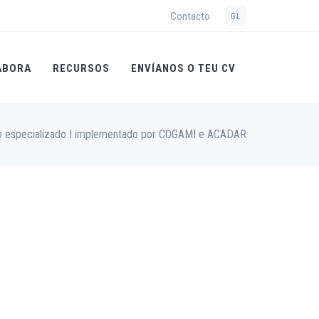
Contacto
GL
ABORA
RECURSOS
ENVÍANOS O TEU CV
to especializado I implementado por COGAMI e ACADAR