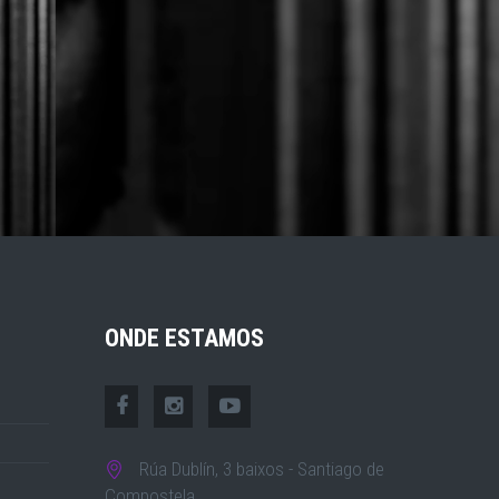
ONDE ESTAMOS
Rúa Dublín, 3 baixos - Santiago de
Compostela