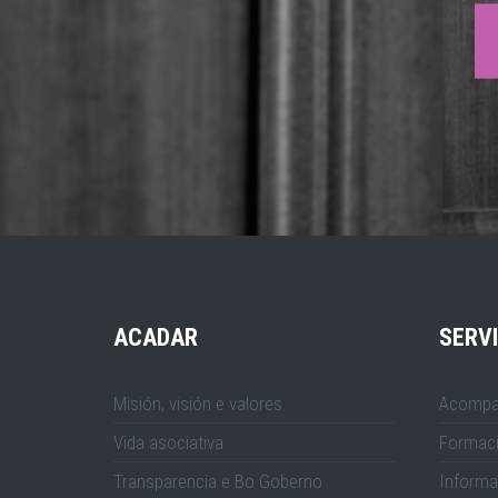
ACADAR
SERV
Misión, visión e valores
Acompa
Vida asociativa
Formac
Transparencia e Bo Goberno
Informa