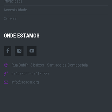
Privacidade
Accesibilidade
Cookies
ONDE ESTAMOS
Rúa Dublín, 3 baixos - Santiago de Compostela
674073092- 674139837
info@acadar.org