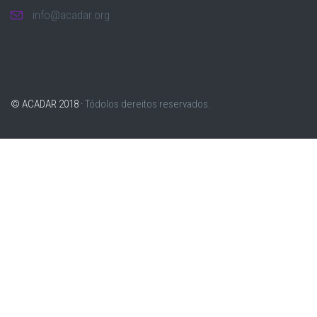
info@acadar.org
© ACADAR 2018 ·
Tódolos dereitos reservados.