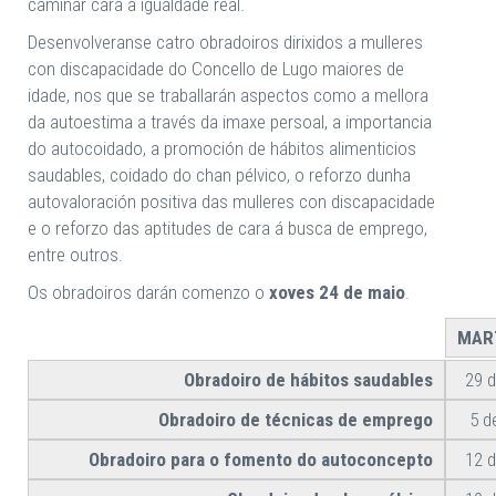
camiñar cara a igualdade real.
Desenvolveranse catro obradoiros dirixidos a mulleres
con discapacidade do Concello de Lugo maiores de
idade, nos que se traballarán aspectos como a mellora
da autoestima a través da imaxe persoal, a importancia
do autocoidado, a promoción de hábitos alimenticios
saudables, coidado do chan pélvico, o reforzo dunha
autovaloración positiva das mulleres con discapacidade
e o reforzo das aptitudes de cara á busca de emprego,
entre outros.
Os obradoiros darán comenzo o
xoves 24 de maio
.
MAR
Obradoiro de hábitos saudables
29 
Obradoiro de técnicas de emprego
5 d
Obradoiro para o fomento do autoconcepto
12 