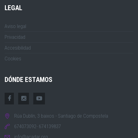
LEGAL
Aviso legal
Privacidad
Accesibilidad
Cookies
DÓNDE ESTAMOS
Rúa Dublín, 3 baixos - Santiago de Compostela
674073092- 674139837
info@acadar.org