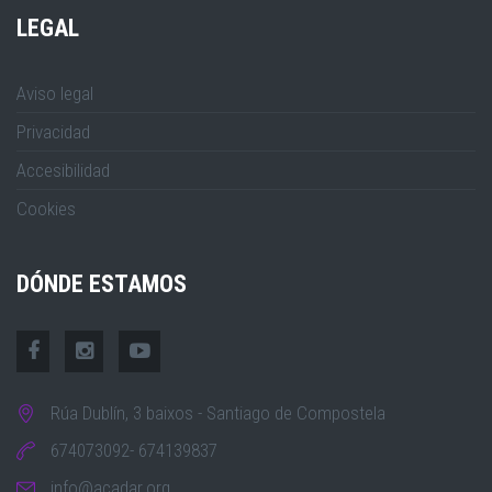
LEGAL
Aviso legal
Privacidad
Accesibilidad
Cookies
DÓNDE ESTAMOS
Rúa Dublín, 3 baixos - Santiago de Compostela
674073092- 674139837
info@acadar.org