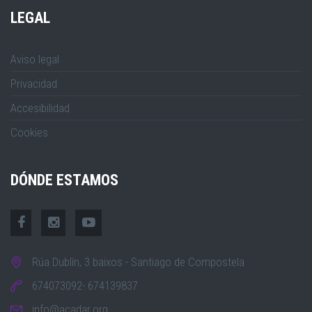
LEGAL
Aviso legal
Privacidad
Accesibilidad
Cookies
DÓNDE ESTAMOS
Rúa Dublín, 3 baixos - Santiago de Compostela
674073092- 674139837
info@acadar.org