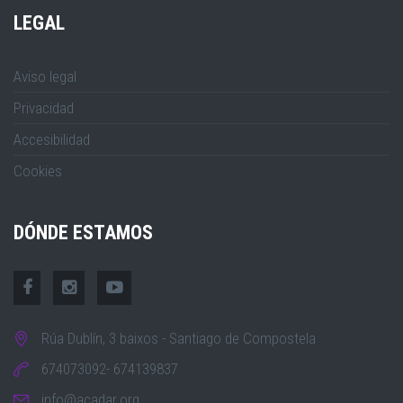
LEGAL
Aviso legal
Privacidad
Accesibilidad
Cookies
DÓNDE ESTAMOS
Rúa Dublín, 3 baixos - Santiago de Compostela
674073092- 674139837
info@acadar.org