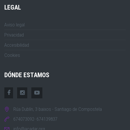
LEGAL
Aviso legal
Privacidad
Accesibilidad
Cookies
DÓNDE ESTAMOS
Rúa Dublín, 3 baixos - Santiago de Compostela
674073092- 674139837
info@acadar.org