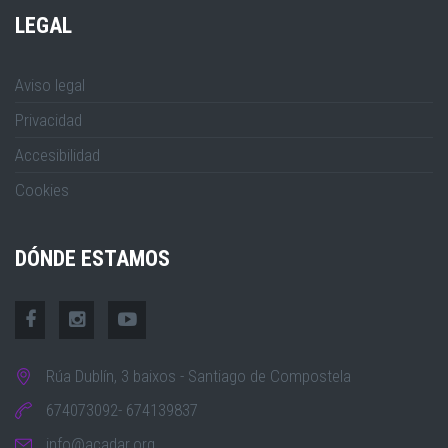
LEGAL
Aviso legal
Privacidad
Accesibilidad
Cookies
DÓNDE ESTAMOS
Rúa Dublín, 3 baixos - Santiago de Compostela
674073092- 674139837
info@acadar.org