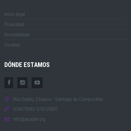
Aviso legal
Privacidad
Accesibilidad
Cookies
DÓNDE ESTAMOS
Rúa Dublín, 3 baixos - Santiago de Compostela
674073092- 674139837
info@acadar.org