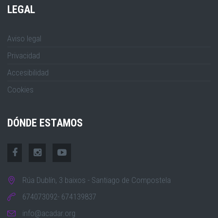
LEGAL
Aviso legal
Privacidad
Accesibilidad
Cookies
DÓNDE ESTAMOS
Rúa Dublín, 3 baixos - Santiago de Compostela
674073092- 674139837
info@acadar.org