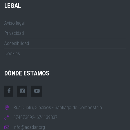
LEGAL
Aviso legal
Privacidad
Accesibilidad
Cookies
DÓNDE ESTAMOS
Rúa Dublín, 3 baixos - Santiago de Compostela
674073092- 674139837
info@acadar.org