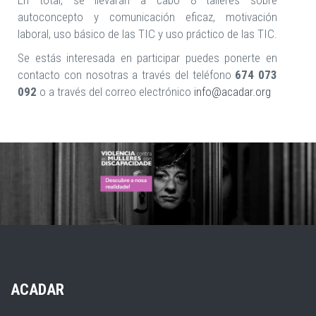
En total, se llevarán a cabo 8 talleres sobre
autoconcepto y comunicación eficaz, motivación
laboral, uso básico de las TIC y uso práctico de las TIC.
Se estás interesada en participar puedes ponerte en
contacto con nosotras a través del teléfono
674 073
092
o a través del correo electrónico
info@acadar.org
ACADAR