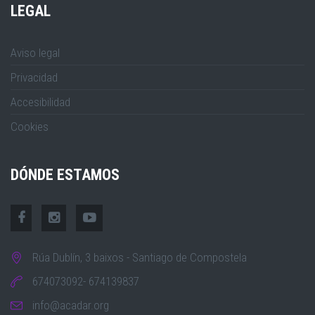
LEGAL
Aviso legal
Privacidad
Accesibilidad
Cookies
DÓNDE ESTAMOS
Rúa Dublín, 3 baixos - Santiago de Compostela
674073092- 674139837
info@acadar.org