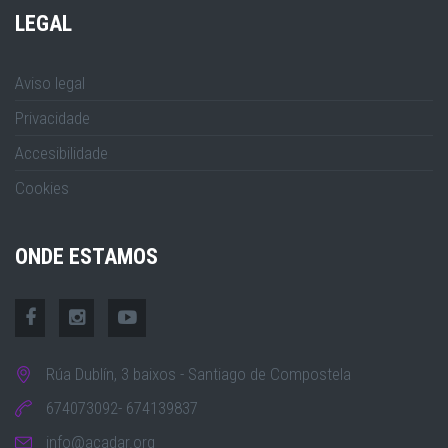
LEGAL
Aviso legal
Privacidade
Accesibilidade
Cookies
ONDE ESTAMOS
Rúa Dublín, 3 baixos - Santiago de Compostela
674073092- 674139837
info@acadar.org